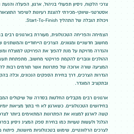
צרכי הלקוח, ניסיון תפעולי בניהול, ארגון, הפעלה והנעת ה
אסטרטגי-שיווקי-מכירתי להצגת רעיונות לשיפור התוצאו
ויכולת הובלה של התהליך Start-To-Finish.
הצמיחה והפריחה הטכנולוגית, מעוררת בארגונים רבים 
מחשוב חדשניים ומגוונים. הצרכים הייחודיים והמשתנים ש
והגדרה מדויקת על מנת להפוך את הפרויקט למוצלח ומשב
ההולכים וגוברים להקמת פרויקטי מחשוב, מתפתחת תעשיית
המציעה שורה ארוכה של פתרונות אשר תורמים רבות לה
הגדרות הצרכים, דרך בחירת הספקים הנכונים, וכלה בהק
ובתקציב המוגדר.
ארגונים רבים מקבלים החלטות בסדרה של שיקולים המבוס
בחידושים הטכנולוגיים. כשארגון לא חי בתוך מציאות יומיו
קשה לארגון למצוא את הפתרונות המתאימים ביותר לצרכ
הגלגל ולעשות טעויות כמו בחירת ספק המציג ניסיון בפרוי
לצרכים הרלוונטיים, שימוש בטכנולוגיות מיושנות, פיתו