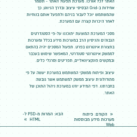
האתר לכל אורכו. מערכת תפעול האתר - תשמר
אחידות ב-Grid הבסיסי עיצוב ובדרך הניווט, כך
שהמשתמש יוכל לעבור בניהם ולתפעל אותם בנוחיות
לאחר היכרות קצרה עם המערכת.
מסכי המערכת המוצעת יתוכננו על-פי הסטנדרטים
הגבוהים והניסיון הרב במערכות מידע בכלל ומערכות
בתצורת אינטרנט בפרט. תפעול המסכים יהיה בהתאם
לממשק אינטרנטי סטנדרטי, המאפשר שימוש בעכבר
ובמקשים פונקציונאליים, תפריטים וסרגלי כלים.
עיצוב ופיתוח ממשקי המשתמש במערכת יעשה על פי
מתודולוגית עיצוב ממשק למשתמש אשר גובשה
בחברתנו. דפי המידע יוזנו במערכת ניהול התוכן של
האתר.
«
הבא
: המרות מ-PSD ל-
הקודם
: פיתוח
»
מערכות מידע מבוססות
HTML
Web